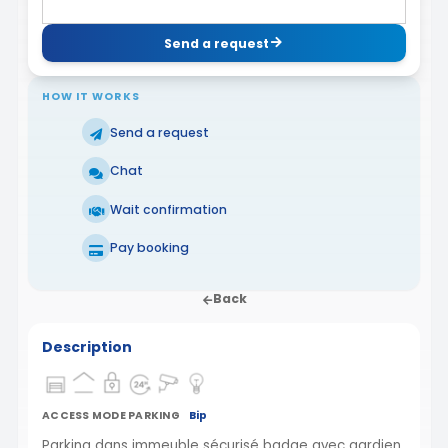
Send a request
HOW IT WORKS
Send a request
Chat
Wait confirmation
Pay booking
Back
Description
ACCESS MODE PARKING
Bip
Parking dans immeuble sécurisé badge avec gardien,