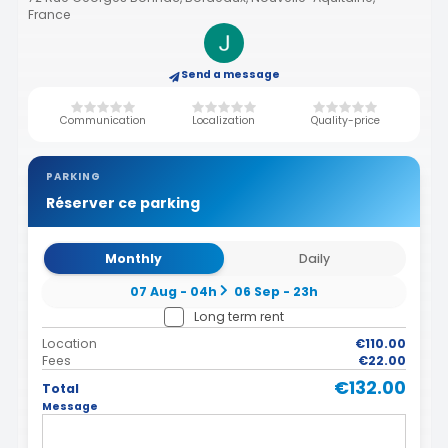
France
Send a message
Communication
Localization
Quality-price
PARKING
Réserver ce parking
Monthly
Daily
07 Aug - 04h
06 Sep - 23h
Long term rent
Location
€110.00
Fees
€22.00
€132.00
Total
Message