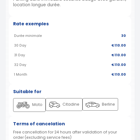
location longue durée.
Rate exemples
Durée minimale
30
30 Day
€110.00
31 Day
€110.00
32 Day
€110.00
1 Month
€110.00
Suitable for
Citadine
Berline
Moto
Terms of cancelation
Free cancellation for 24 hours after validation of your
order (excluding service fees)