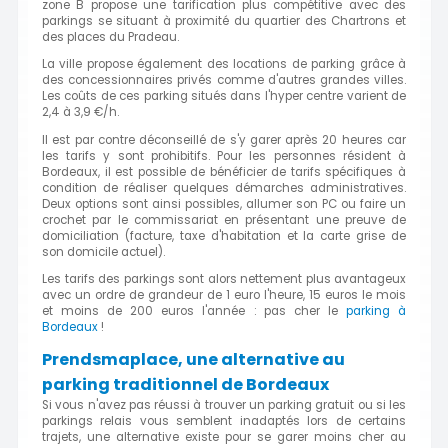
zone B propose une tarification plus compétitive avec des
parkings se situant à proximité du quartier des Chartrons et
des places du Pradeau.
La ville propose également des locations de parking grâce à
des concessionnaires privés comme d'autres grandes villes.
Les coûts de ces parking situés dans l'hyper centre varient de
2,4 à 3,9 €/h.
Il est par contre déconseillé de s'y garer après 20 heures car
les tarifs y sont prohibitifs. Pour les personnes résident à
Bordeaux, il est possible de bénéficier de tarifs spécifiques à
condition de réaliser quelques démarches administratives.
Deux options sont ainsi possibles, allumer son PC ou faire un
crochet par le commissariat en présentant une preuve de
domiciliation (facture, taxe d'habitation et la carte grise de
son domicile actuel).
Les tarifs des parkings sont alors nettement plus avantageux
avec un ordre de grandeur de 1 euro l'heure, 15 euros le mois
et moins de 200 euros l'année : pas cher le
parking à
Bordeaux
!
Prendsmaplace, une alternative au
parking traditionnel de Bordeaux
Si vous n'avez pas réussi à trouver un parking gratuit ou si les
parkings relais vous semblent inadaptés lors de certains
trajets, une alternative existe pour se garer moins cher au