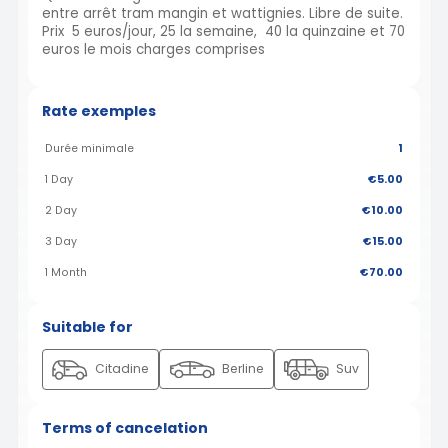
entre arrêt tram mangin et wattignies. Libre de suite.
Prix 5 euros/jour, 25 la semaine, 40 la quinzaine et 70
euros le mois charges comprises
Rate exemples
Durée minimale
1
1 Day
€5.00
2 Day
€10.00
3 Day
€15.00
1 Month
€70.00
Suitable for
Citadine
Berline
Suv
Terms of cancelation