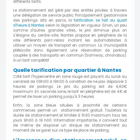
différents tarifs.
Le stationnement est géré par des entités privées à travers
une délégation de service public. Principalement gestionnaire
des parkings dits en parcs, la
tarification se fait au quart
d'heure à Nantes
selon la législation en vigueur. Sinon, un peu
comme d'autres grandes villes, le prix diminue plus on
s'éloigne du centre-ville. Nantes propose en périphérie de la
ville différents parc-relais incitant les automobilistes à
utiliser un moyen de transport en commun. La municipalité
plébiscite donc également une réservation de parking
couplée à des transports en commun (tramway, chronobus).
à un tarif compétitif.
Quelle tarification par quartier à Nantes
Côté tarif l'hypercentre en zone rouge est payant du lundi au
vendredi de 09h00 à 19h00 à condition de ne pas dépasser 2
heures de parkings. Le prix du parking est de 4,60€
maximum. En seconde zone, le tarif en périphérie est de 4€ et
permet de louer un parking jusqu'à 3 heures.
Enfin, la zone bleue situées à proximité de certains
commerces permet un stationnement gratuit. Toutefois la
durée de stationnement et limitée à 1h30 maximum tous les
jours 9h00 à 19 h00. Information importante, il convient tout
de même de disposer un disque de stationnement au
moment de se garer sur ce type de place de parking.