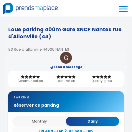
Loue parking 400m Gare SNCF Nantes rue
d'Allonville (44)
93 Rue d'allonville 44000 NANTES
Send a message
Communication
Localization
Quality-price
PARKING
Réserver ce parking
Monthly
Daily
09 Aug - 14h
08 Sep - 14h