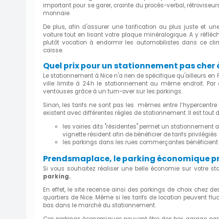
important pour se garer, crainte du procès-verbal, rétroviseurs
monnaie.
De plus, afin d'assurer une tarification au plus juste et un
voiture tout en lisant votre plaque minéralogique. A y réfléc
plutôt vocation à endormir les automobilistes dans ce clima
caisse.
Quel prix pour un stationnement pas cher 
Le stationnement à Nice n'a rien de spécifique qu'ailleurs en 
ville limite à 24h le stationnement au même endroit. Par ce
ventouses grâce à un turn-over sur les parkings.
Sinon, les tarifs ne sont pas les mêmes entre l’hypercentre 
existent avec différentes règles de stationnement. Il est tout
les voiries dits "résidentes" permet un stationnement
vignette résident afin de bénéficier de tarifs privilégi
les parkings dans les rues commerçantes bénéficient d
Prendsmaplace, le parking économique pr
Si vous souhaitez réaliser une belle économie sur votre s
parking.
En effet, le site recense ainsi des parkings de choix chez de
quartiers de Nice. Même si les tarifs de location peuvent flu
bas dans le marché du stationnement.
Ces parkings économiques peuvent être des box, garage, parkin