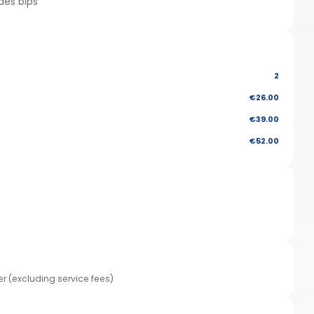
 des bips
2
€26.00
€39.00
€52.00
er (excluding service fees)