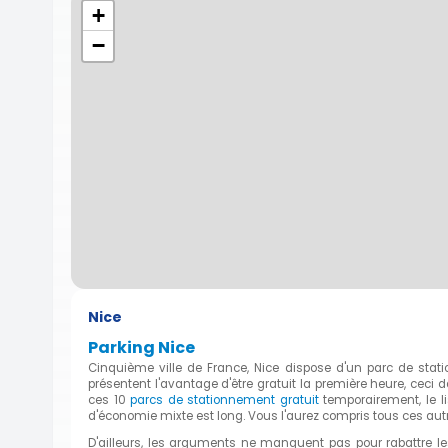
+
−
Nice
Parking Nice
Cinquième ville de France, Nice dispose d'un parc de stat
présentent l'avantage d'être gratuit la première heure, ceci
ces 10
parcs de stationnement gratuit
temporairement, le li
d'économie mixte est long. Vous l'aurez compris tous ces autr
D'ailleurs, les arguments ne manquent pas pour rabattre l