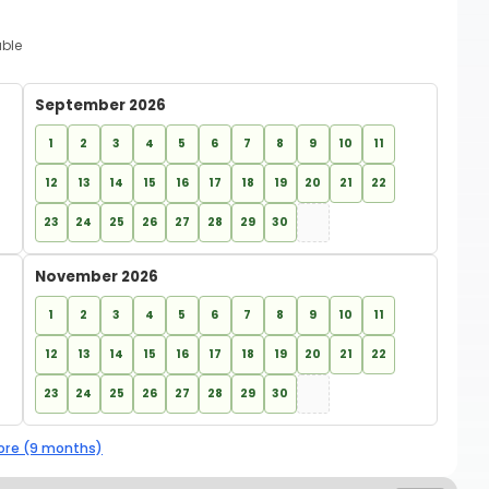
able
September 2026
1
2
3
4
5
6
7
8
9
10
11
12
13
14
15
16
17
18
19
20
21
22
23
24
25
26
27
28
29
30
November 2026
1
2
3
4
5
6
7
8
9
10
11
12
13
14
15
16
17
18
19
20
21
22
23
24
25
26
27
28
29
30
re (9 months)