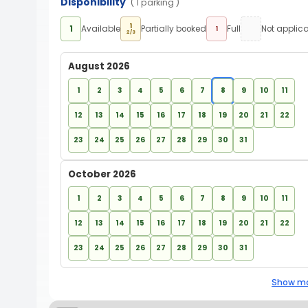
Disponibility
( 1 parking )
1
1
Available
Partially booked
Full
Not applic
1
2/3
August 2026
1
2
3
4
5
6
7
8
9
10
11
12
13
14
15
16
17
18
19
20
21
22
23
24
25
26
27
28
29
30
31
October 2026
1
2
3
4
5
6
7
8
9
10
11
12
13
14
15
16
17
18
19
20
21
22
23
24
25
26
27
28
29
30
31
Show mo