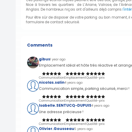
Nice à travers les quartiers de L’Ariane, Valrose, de l’Ar
Anglais. De nombreux niçois ont d'ailleurs déjà compris
l'inté
Pour être sûr de disposer de votre parking au bon moment, il e
formulaire de contact sécurisé.
Comments
gibus
1 year ago
Emplacement idéal et hôte très réactive et arran
Communication
Emplacement
Qualité-prix
nicolas.salin
4 years ago
Communication simple, parking sécurisé, merci !
Communication
Emplacement
Qualité-prix
Isabelle.SENTUCQ-DUPUIS
4 years ago
Une adresse précieuse !
Communication
Emplacement
Qualité-prix
Olivier.Gousseau
5 years ago