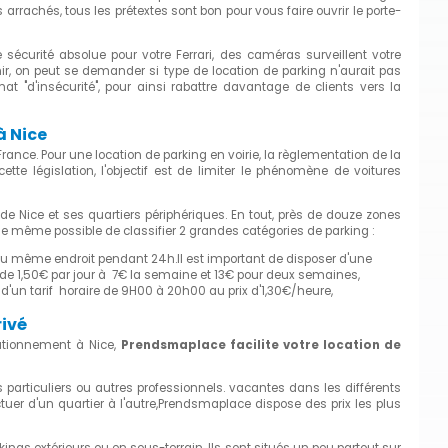
 arrachés, tous les prétextes sont bon pour vous faire ouvrir le porte-
e sécurité absolue pour votre Ferrari, des caméras surveillent votre
hir, on peut se demander si type de location de parking n'aurait pas
t "d'insécurité", pour ainsi rabattre davantage de clients vers la
à Nice
France. Pour une location de parking en voirie, la règlementation de la
tte législation, l'objectif est de limiter le phénomène de voitures
de Nice et ses quartiers périphériques. En tout, près de douze zones
 de même possible de classifier 2 grandes catégories de parking :
 au même endroit pendant 24h.Il est important de disposer d'une
és de 1,50€ par jour à 7€ la semaine et 13€ pour deux semaines,
'un tarif horaire de 9H00 à 20h00 au prix d'1,30€/heure,
ivé
tationnement à Nice,
Prendsmaplace facilite votre location de
s particuliers ou autres professionnels. vacantes dans les différents
ctuer d'un quartier à l'autre,Prendsmaplace dispose des prix les plus
gs extérieurs ou en sous-terrain. Ils sont situés un peu partout sur