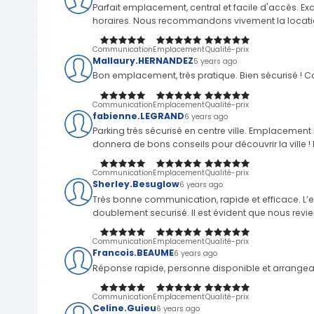
Parfait emplacement, central et facile d'accès. Ex
horaires. Nous recommandons vivement la location 
Communication
Emplacement
Qualité-prix
Mallaury.HERNANDEZ
5 years ago
Bon emplacement, très pratique. Bien sécurisé ! C
Communication
Emplacement
Qualité-prix
fabienne.LEGRAND
6 years ago
Parking très sécurisé en centre ville. Emplacement b
donnera de bons conseils pour découvrir la ville
Communication
Emplacement
Qualité-prix
Sherley.Besuglow
6 years ago
Très bonne communication, rapide et efficace. L’e
doublement securisé. Il est évident que nous revie
Communication
Emplacement
Qualité-prix
Francois.BEAUME
6 years ago
Réponse rapide, personne disponible et arrangea
Communication
Emplacement
Qualité-prix
Celine.Guieu
6 years ago