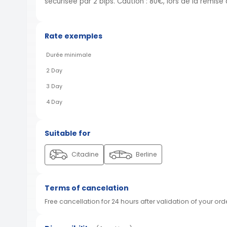
sécurisée par 2 bips. Caution : 80€, lors de la remise
Rate exemples
Durée minimale
2 Day
3 Day
4 Day
Suitable for
Citadine
Berline
Terms of cancelation
Free cancellation for 24 hours after validation of your ord