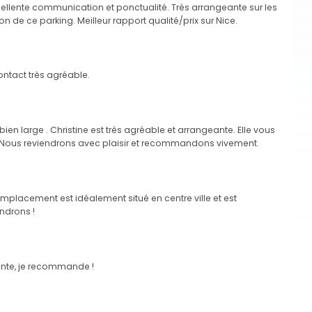
cellente communication et ponctualité. Très arrangeante sur les
de ce parking. Meilleur rapport qualité/prix sur Nice.
ontact très agréable.
ien large . Christine est très agréable et arrangeante. Elle vous
 ! Nous reviendrons avec plaisir et recommandons vivement.
mplacement est idéalement situé en centre ville et est
ndrons !
nte, je recommande !