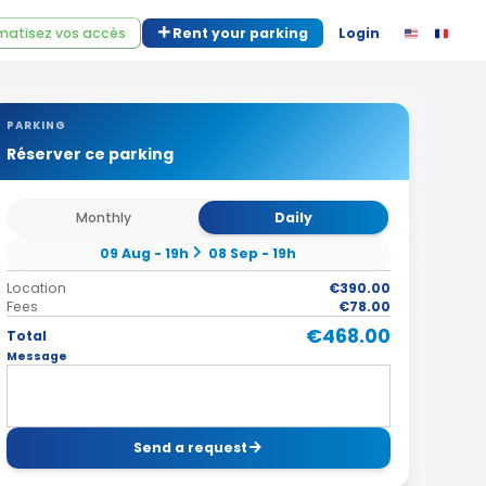
atisez vos accès
Rent your parking
Login
PARKING
Réserver ce parking
Monthly
Daily
09 Aug - 19h
08 Sep - 19h
Location
€390.00
Fees
€78.00
€468.00
Total
Message
Send a request