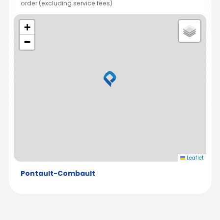
order (excluding service fees)
+
−
Leaflet
Pontault-Combault