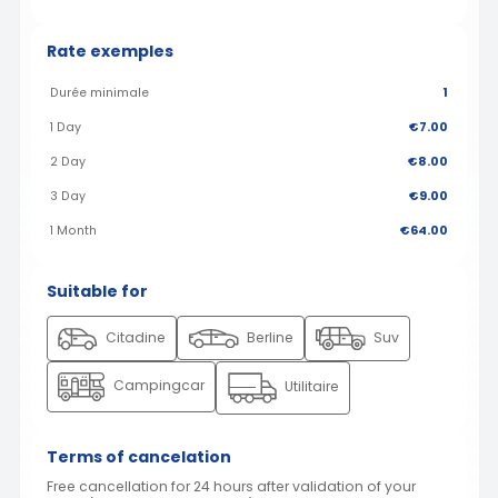
Rate exemples
Durée minimale
1
1 Day
€7.00
2 Day
€8.00
3 Day
€9.00
1 Month
€64.00
Suitable for
Citadine
Berline
Suv
Campingcar
Utilitaire
Terms of cancelation
Free cancellation for 24 hours after validation of your