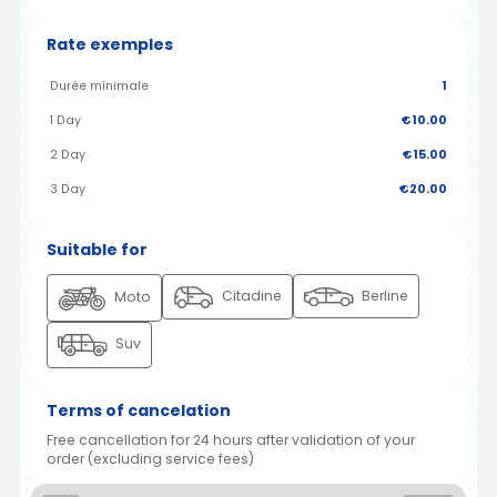
Rate exemples
Durée minimale
1
1 Day
€10.00
2 Day
€15.00
3 Day
€20.00
Suitable for
Citadine
Berline
Moto
Suv
Terms of cancelation
Free cancellation for 24 hours after validation of your
order (excluding service fees)