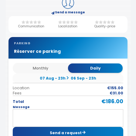
Send a message
Communication
Localization
Quality-price
PARKING
Réserver ce parking
Monthly
Daily
07 Aug - 23h
06 Sep - 23h
Location
€155.00
Fees
€31.00
€186.00
Total
Message
Send a request