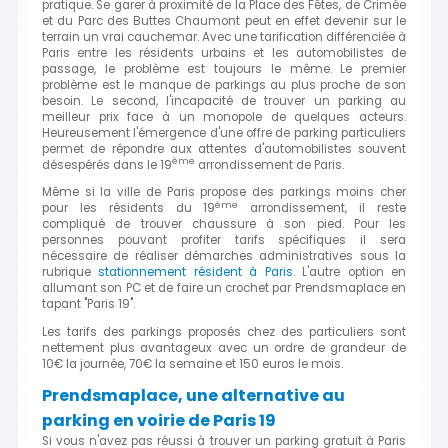
pratique. Se garer à proximité de la Place des Fêtes, de Crimée
et du Parc des Buttes Chaumont peut en effet devenir sur le
terrain un vrai cauchemar. Avec une tarification différenciée à
Paris entre les résidents urbains et les automobilistes de
passage, le problème est toujours le même. Le premier
problème est le manque de parkings au plus proche de son
besoin. Le second, l'incapacité de trouver un parking au
meilleur prix face à un monopole de quelques acteurs.
Heureusement l'émergence d'une offre de parking particuliers
permet de répondre aux attentes d'automobilistes souvent
ème
désespérés dans le 19
arrondissement de Paris.
Même si la ville de Paris propose des parkings moins cher
ème
pour les résidents du 19
arrondissement, il reste
compliqué de trouver chaussure à son pied. Pour les
personnes pouvant profiter tarifs spécifiques il sera
nécessaire de réaliser démarches administratives sous la
rubrique
stationnement résident à Paris
. L'autre option en
allumant son PC et de faire un crochet par Prendsmaplace en
tapant "Paris 19".
Les tarifs des parkings proposés chez des particuliers sont
nettement plus avantageux avec un ordre de grandeur de
10€ la journée, 70€ la semaine et 150 euros le mois.
Prendsmaplace, une alternative au
parking en voirie de Paris 19
Si vous n'avez pas réussi à trouver un parking gratuit à Paris