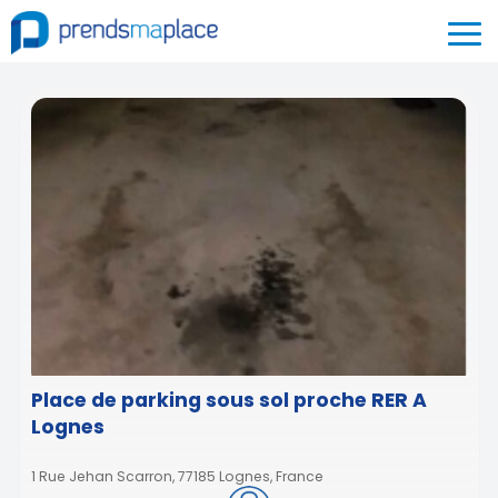
Place de parking sous sol proche RER A
Lognes
1 Rue Jehan Scarron, 77185 Lognes, France