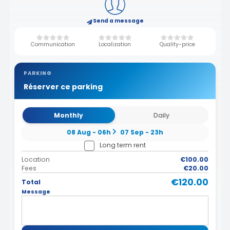
Send a message
Communication
Localization
Quality-price
PARKING
Réserver ce parking
Monthly
Daily
08 Aug - 06h
07 Sep - 23h
Long term rent
Location
€100.00
Fees
€20.00
€120.00
Total
Message