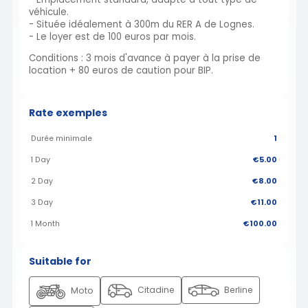
véhicule.
- Située idéalement à 300m du RER A de Lognes.
- Le loyer est de 100 euros par mois.
Conditions : 3 mois d'avance à payer à la prise de
location + 80 euros de caution pour BIP.
Rate exemples
Durée minimale
1
1 Day
€5.00
2 Day
€8.00
3 Day
€11.00
1 Month
€100.00
Suitable for
Citadine
Berline
Moto