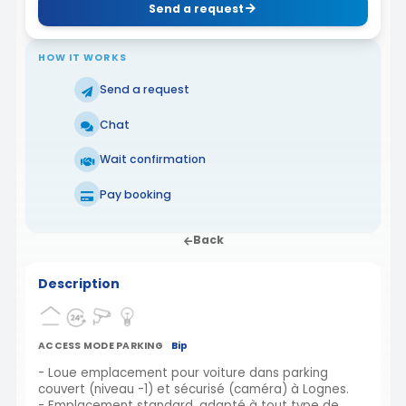
Send a request
HOW IT WORKS
Send a request
Chat
Wait confirmation
Pay booking
Back
Description
ACCESS MODE PARKING
Bip
- Loue emplacement pour voiture dans parking
couvert (niveau -1) et sécurisé (caméra) à Lognes.
- Emplacement standard, adapté à tout type de