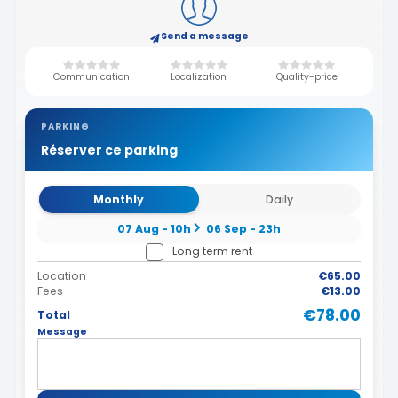
Send a message
Communication
Localization
Quality-price
PARKING
Réserver ce parking
Monthly
Daily
07 Aug - 10h
06 Sep - 23h
Long term rent
Location
€65.00
Fees
€13.00
€78.00
Total
Message