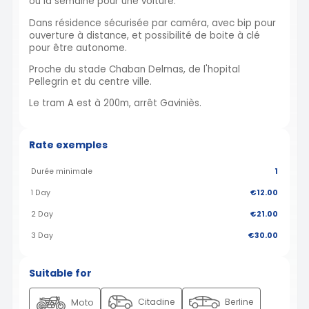
ou la semaine pour une voiture.
Dans résidence sécurisée par caméra, avec bip pour
ouverture à distance, et possibilité de boite à clé
pour être autonome.
Proche du stade Chaban Delmas, de l'hopital
Pellegrin et du centre ville.
Le tram A est à 200m, arrêt Gaviniès.
Rate exemples
Durée minimale
1
1 Day
€12.00
2 Day
€21.00
3 Day
€30.00
Suitable for
Citadine
Berline
Moto