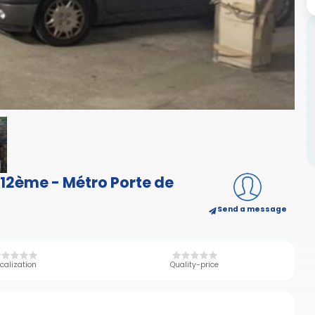
 12ème - Métro Porte de
Send a message
calization
Quality-price