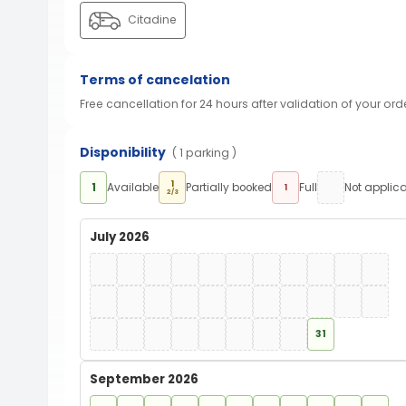
Citadine
Terms of cancelation
Free cancellation for 24 hours after validation of your ord
Disponibility
( 1 parking )
1
1
Available
Partially booked
Full
Not applic
1
2/3
July 2026
31
September 2026