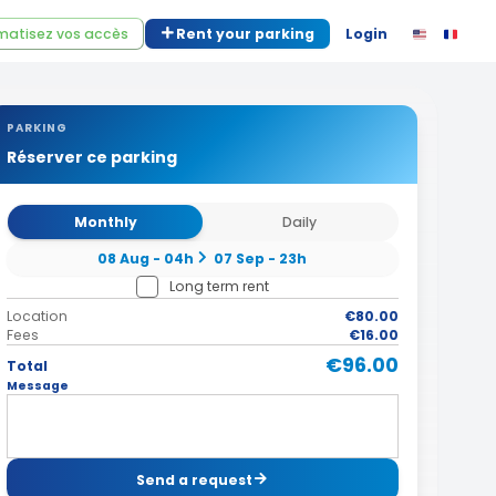
atisez vos accès
Rent your parking
Login
PARKING
Réserver ce parking
Monthly
Daily
08 Aug - 04h
07 Sep - 23h
Long term rent
Location
€80.00
Fees
€16.00
€96.00
Total
Message
Send a request