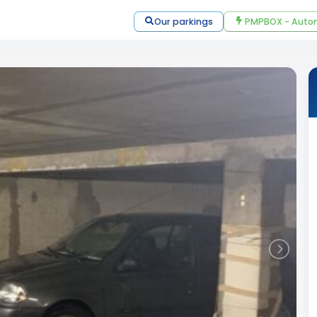
Our parkings
PMPBOX - Autom