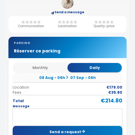
Send a message
Communication
Localization
Quality-price
PARKING
Réserver ce parking
Monthly
Daily
08 Aug - 06h
07 Sep - 06h
Location
€179.00
Fees
€35.80
€214.80
Total
Message
Send a request