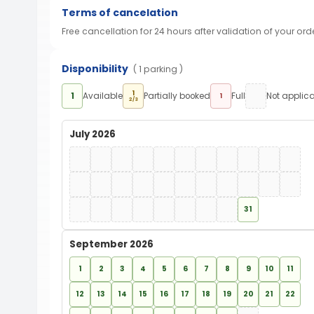
Terms of cancelation
Free cancellation for 24 hours after validation of your ord
Disponibility
( 1 parking )
1
1
Available
Partially booked
Full
Not applic
1
2/3
July 2026
31
September 2026
1
2
3
4
5
6
7
8
9
10
11
12
13
14
15
16
17
18
19
20
21
22