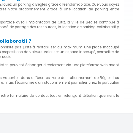
an, louez un parking à Bègles grâce à Prendsmaplace. Que vous soyez
orez votre stationnement grâce à une location de parking entre
partage avec l’implantation de Citiz, la ville de Bègles contribue à
onné de partage des ressources, la location de parking collaboratif y
ollaboratif ?
ne consiste pas juste à rentabiliser au maximum une place inoccupé
r 3 propositions de valeurs. valoriser un espace inoccupé, permettre de
 social.
istes peuvent échanger directement via une plateforme web avant
s vacantes dans différentes zone de stationnement de Bègles. Les
tre, mais l'économie d'un stationnement journalier chez le particulier
 notre formulaire de contact tout en relançant téléphoniquement le