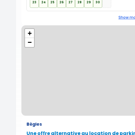
23
24
25
26
27
28
29
30
Show mo
+
−
Bègles
Une offre alternative au location de parki