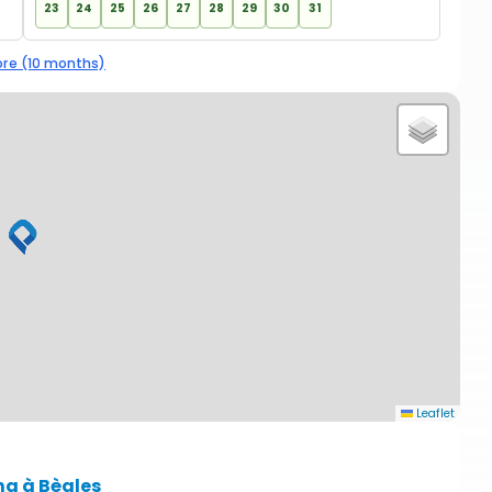
23
24
25
26
27
28
29
30
31
re (10 months)
Leaflet
ng à Bègles