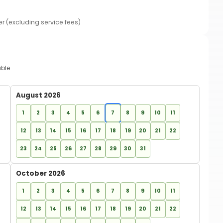
er (excluding service fees)
able
August 2026
1
2
3
4
5
6
7
8
9
10
11
12
13
14
15
16
17
18
19
20
21
22
23
24
25
26
27
28
29
30
31
October 2026
1
2
3
4
5
6
7
8
9
10
11
12
13
14
15
16
17
18
19
20
21
22