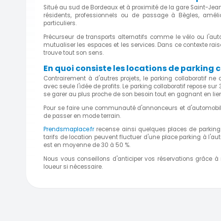
Situé au sud de Bordeaux et à proximité de la gare Saint-Je
résidents, professionnels ou de passage à Bègles, améli
particuliers.
Précurseur de transports alternatifs comme le vélo ou l'auto
mutualiser les espaces et les services. Dans ce contexte rais
trouve tout son sens.
En quoi consiste les locations de parking c
Contrairement à d'autres projets, le parking collaboratif 
avec seule l'idée de profits. Le parking collaboratif repose su
se garer au plus proche de son besoin tout en gagnant en lien
Pour se faire une communauté d'annonceurs et d'automobil
de passer en mode terrain.
Prendsmaplace.fr
recense ainsi quelques places de parking
tarifs de location peuvent fluctuer d'une place parking à l'au
est en moyenne de 30 à 50 %.
Nous vous conseillons d'anticiper vos réservations grâce à
loueur si nécessaire.