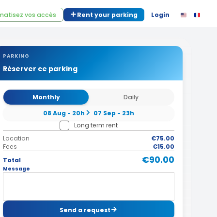
atisez vos accès
Rent your parking
Login
PARKING
Réserver ce parking
Monthly
Daily
08 Aug - 20h
07 Sep - 23h
Long term rent
Location
€75.00
Fees
€15.00
€90.00
Total
Message
Send a request