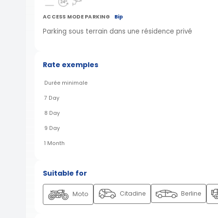
ACCESS MODE PARKING
Bip
Parking sous terrain dans une résidence privé
Rate exemples
Durée minimale
7 Day
8 Day
9 Day
1 Month
Suitable for
Citadine
Berline
Moto