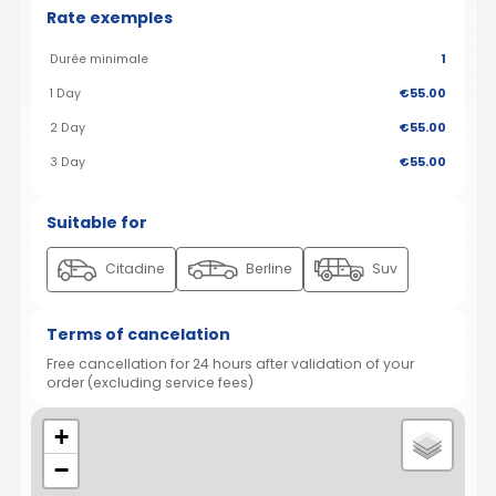
Rate exemples
Durée minimale
1
1 Day
€55.00
2 Day
€55.00
3 Day
€55.00
Suitable for
Citadine
Berline
Suv
Terms of cancelation
Free cancellation for 24 hours after validation of your
order (excluding service fees)
+
−