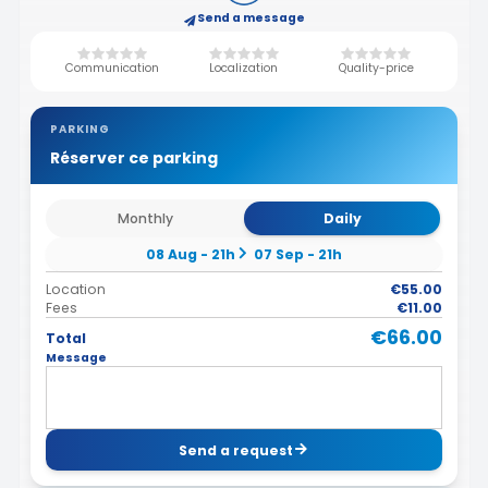
Send a message
Communication
Localization
Quality-price
PARKING
Réserver ce parking
Monthly
Daily
08 Aug - 21h
07 Sep - 21h
Location
€55.00
Fees
€11.00
€66.00
Total
Message
Send a request