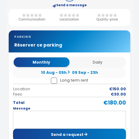
Send a message
Communication
Localization
Quality-price
PARKING
Réserver ce parking
Monthly
Daily
10 Aug - 05h
09 Sep - 23h
Long term rent
Location
€150.00
Fees
€30.00
€180.00
Total
Message
Send a request