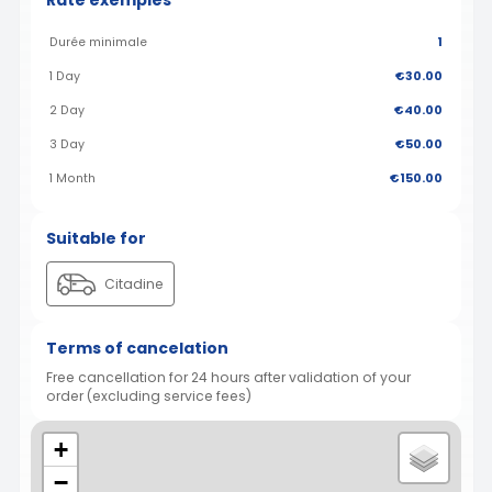
Rate exemples
Durée minimale
1
1 Day
€30.00
2 Day
€40.00
3 Day
€50.00
1 Month
€150.00
Suitable for
Citadine
Terms of cancelation
Free cancellation for 24 hours after validation of your
order (excluding service fees)
+
−