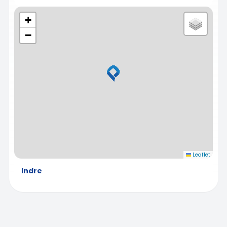
+
−
Leaflet
Indre