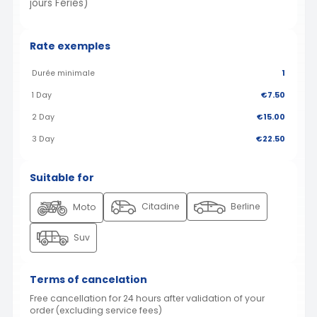
jours Fériés)
Rate exemples
Durée minimale
1
1 Day
€7.50
2 Day
€15.00
3 Day
€22.50
Suitable for
Citadine
Berline
Moto
Suv
Terms of cancelation
Free cancellation for 24 hours after validation of your
order (excluding service fees)