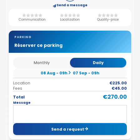
Send a message
Communication
Localization
Quality-price
PARKING
Réserver ce parking
Monthly
Daily
08 Aug - 09h
07 Sep - 09h
Location
€225.00
Fees
€45.00
€270.00
Total
Message
Send a request