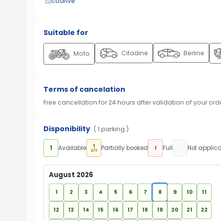
codrive
Suitable for
Citadine
Berline
Moto
Terms of cancelation
Free cancellation for 24 hours after validation of your ord
Disponibility
( 1 parking )
1
1
Available
Partially booked
Full
Not applic
1
2/3
August 2026
1
2
3
4
5
6
7
8
9
10
11
12
13
14
15
16
17
18
19
20
21
22