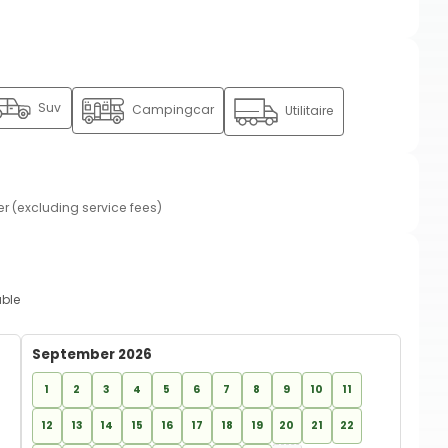
Suv
Campingcar
Utilitaire
er (excluding service fees)
able
September 2026
1
2
3
4
5
6
7
8
9
10
11
12
13
14
15
16
17
18
19
20
21
22