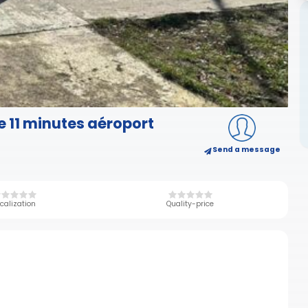
e 11 minutes aéroport
Send a message
calization
Quality-price