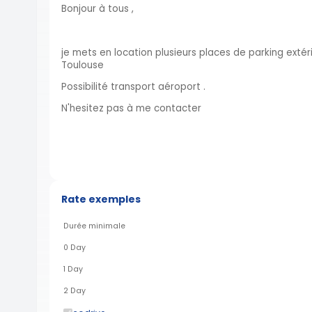
Bonjour à tous ,
je mets en location plusieurs places de parking extér
Toulouse
Possibilité transport aéroport .
N'hesitez pas à me contacter
Rate exemples
Durée minimale
0 Day
1 Day
2 Day