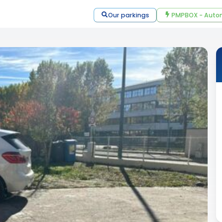
Our parkings
PMPBOX - Autom