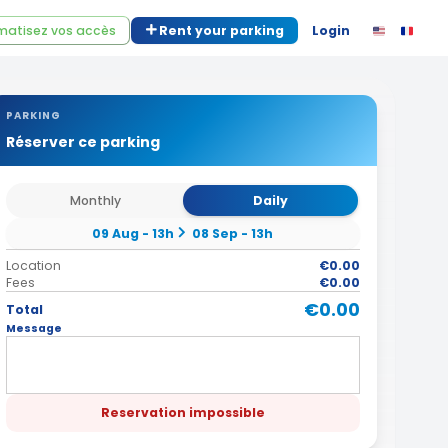
atisez vos accès
Rent your parking
Login
PARKING
Réserver ce parking
Monthly
Daily
09 Aug - 13h
08 Sep - 13h
Location
€0.00
Fees
€0.00
€0.00
Total
Message
Reservation impossible