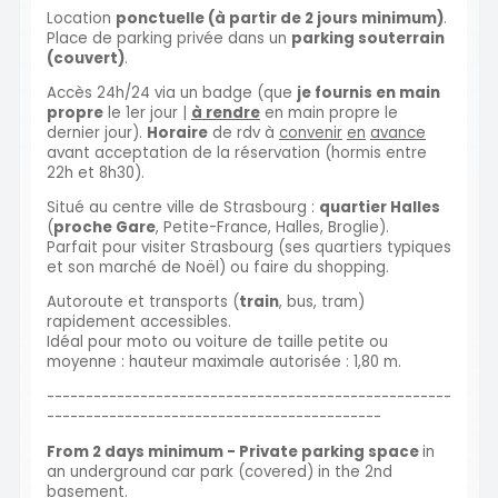
Location
ponctuelle (à partir de 2 jours minimum)
.
Place de parking privée dans un
parking souterrain
(couvert)
.
Accès 24h/24 via un badge (que
je fournis en main
propre
le 1er jour |
à rendre
en main propre le
dernier jour).
Horaire
de rdv à
convenir
en
avance
avant acceptation de la réservation (hormis entre
22h et 8h30).
Situé au centre ville de Strasbourg :
quartier Halles
(
proche Gare
, Petite-France, Halles, Broglie).
Parfait pour visiter Strasbourg (ses quartiers typiques
et son marché de Noël) ou faire du shopping.
Autoroute et transports (
train
, bus, tram)
rapidement accessibles.
Idéal pour moto ou voiture de taille petite ou
moyenne : hauteur maximale autorisée : 1,80 m.
----------------------------------------------------
-------------------------------------------
From 2 days minimum - Private parking space
in
an underground car park (covered) in the 2nd
basement.