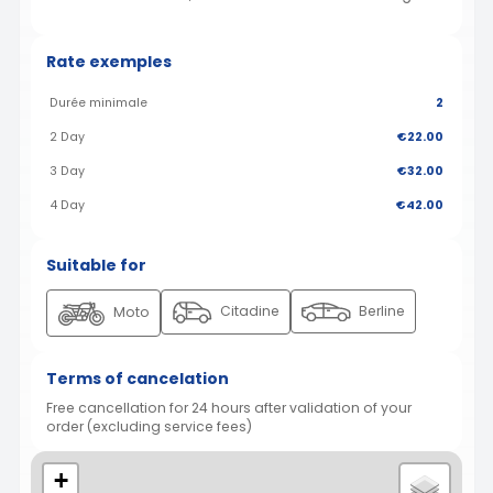
Rate exemples
Durée minimale
2
2 Day
€22.00
3 Day
€32.00
4 Day
€42.00
Suitable for
Citadine
Berline
Moto
Terms of cancelation
Free cancellation for 24 hours after validation of your
order (excluding service fees)
+