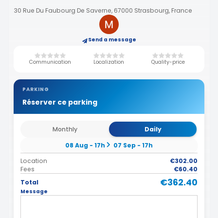
30 Rue Du Faubourg De Saverne, 67000 Strasbourg, France
Send a message
Communication
Localization
Quality-price
PARKING
Réserver ce parking
Monthly
Daily
08 Aug - 17h
07 Sep - 17h
Location
€302.00
Fees
€60.40
€362.40
Total
Message