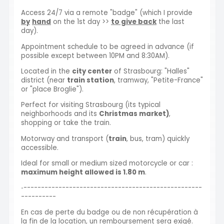
Access 24/7 via a remote "badge" (which I provide
by
hand
on the 1st day >>
to give back
the last
day).
Appointment schedule to be agreed in advance (if
possible except between 10PM and 8:30AM).
Located in the
city center
of Strasbourg: "Halles"
district (near
train station
, tramway, "Petite-France"
or "place Broglie").
Perfect for visiting Strasbourg (its typical
neighborhoods and its
Christmas market)
,
shopping or take the train.
Motorway and transport (
train
, bus, tram) quickly
accessible.
Ideal for small or medium sized motorcycle or car :
maximum height allowed is 1.80 m
.
‐---------------------------------------------------
----------
En cas de perte du badge ou de non récupération à
la fin de la location, un remboursement sera exigé.