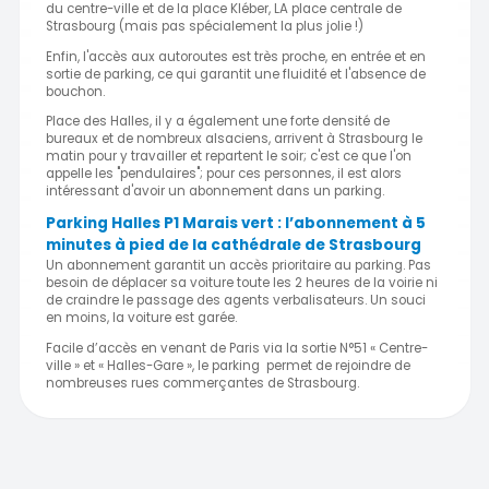
du centre-ville et de la place Kléber, LA place centrale de
Strasbourg (mais pas spécialement la plus jolie !)
Enfin, l'accès aux autoroutes est très proche, en entrée et en
sortie de parking, ce qui garantit une fluidité et l'absence de
bouchon.
Place des Halles, il y a également une forte densité de
bureaux et de nombreux alsaciens, arrivent à Strasbourg le
matin pour y travailler et repartent le soir; c'est ce que l'on
appelle les "pendulaires"; pour ces personnes, il est alors
intéressant d'avoir un abonnement dans un parking.
Parking Halles P1 Marais vert : l’abonnement à 5
minutes à pied de la cathédrale de Strasbourg
Un abonnement garantit un accès prioritaire au parking. Pas
besoin de déplacer sa voiture toute les 2 heures de la voirie ni
de craindre le passage des agents verbalisateurs. Un souci
en moins, la voiture est garée.
Facile d’accès en venant de Paris via la sortie N°51 « Centre-
ville » et « Halles-Gare », le parking permet de rejoindre de
nombreuses rues commerçantes de Strasbourg.