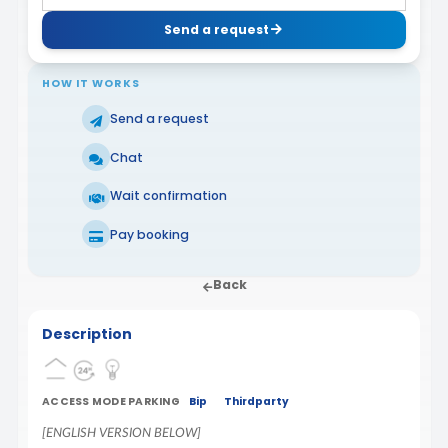
Send a request
HOW IT WORKS
Send a request
Chat
Wait confirmation
Pay booking
Back
Description
ACCESS MODE PARKING
Bip
Thirdparty
[ENGLISH VERSION BELOW]