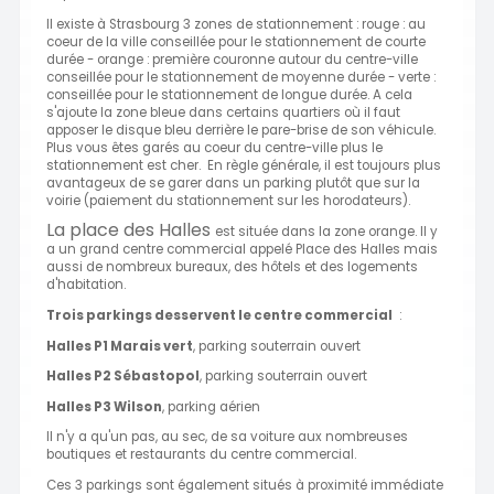
Il existe à Strasbourg 3 zones de stationnement : rouge : au
coeur de la ville conseillée pour le stationnement de courte
durée - orange : première couronne autour du centre-ville
conseillée pour le stationnement de moyenne durée - verte :
conseillée pour le stationnement de longue durée. A cela
s'ajoute la zone bleue dans certains quartiers où il faut
apposer le disque bleu derrière le pare-brise de son véhicule.
Plus vous êtes garés au coeur du centre-ville plus le
stationnement est cher. En règle générale, il est toujours plus
avantageux de se garer dans un parking plutôt que sur la
voirie (paiement du stationnement sur les horodateurs).
La place des Halles
est située dans la zone orange. Il y
a un grand centre commercial appelé Place des Halles mais
aussi de nombreux bureaux, des hôtels et des logements
d'habitation.
Trois parkings desservent le centre commercial
:
Halles P1 Marais vert
, parking souterrain ouvert
Halles P2 Sébastopol
, parking souterrain ouvert
Halles P3 Wilson
, parking aérien
Il n'y a qu'un pas, au sec, de sa voiture aux nombreuses
boutiques et restaurants du centre commercial.
Ces 3 parkings sont également situés à proximité immédiate