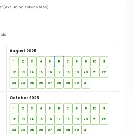
er (excluding service fees)
able
August 2026
1
2
3
4
5
6
7
8
9
10
11
12
13
14
15
16
17
18
19
20
21
22
23
24
25
26
27
28
29
30
31
October 2026
1
2
3
4
5
6
7
8
9
10
11
12
13
14
15
16
17
18
19
20
21
22
23
24
25
26
27
28
29
30
31