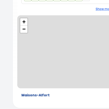
Show mo
+
−
Maisons-Alfort