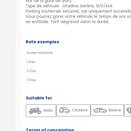
RER de la gare de lyon).
Type de véhicule : citadine, berline, SUV/4x4.
Parking souterrain sécurisé, car uniquement accessi
Vous pourrez garer votre véhicule le temps de vos v
en enfilade. Tarif dégressif selon la durée.
Rate exemples
Durée minimale
1 Day
2 Day
3 Day
Suitable for
Citadine
Berline
Moto
Terms of cancelation