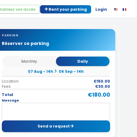
atisez vos accès
Rent your parking
Login
PARKING
Réserver ce parking
Monthly
Daily
07 Aug - 14h
06 Sep - 14h
Location
€150.00
Fees
€30.00
€180.00
Total
Message
Send a request