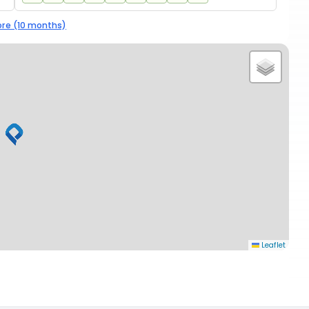
re (10 months)
Leaflet