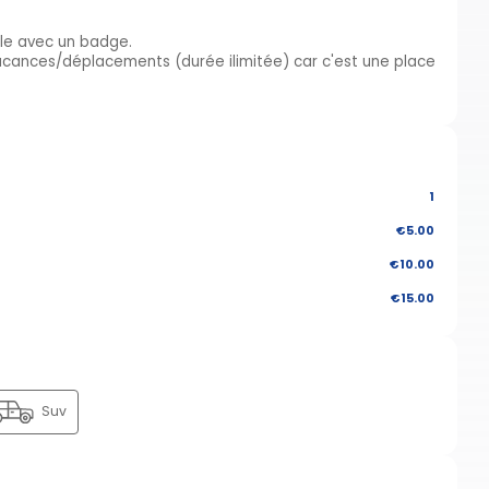
ble avec un badge.
acances/déplacements (durée ilimitée) car c'est une place
1
€5.00
€10.00
€15.00
Suv