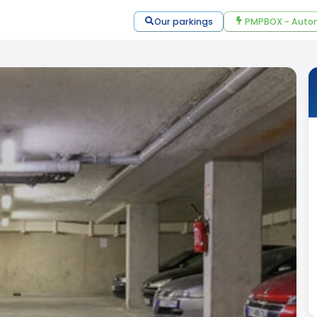
Our parkings
PMPBOX - Autom