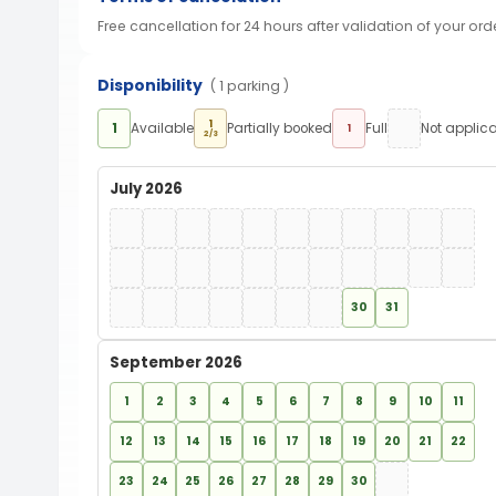
Free cancellation for 24 hours after validation of your ord
Disponibility
( 1 parking )
1
1
Available
Partially booked
Full
Not applic
1
2/3
July 2026
30
31
September 2026
1
2
3
4
5
6
7
8
9
10
11
12
13
14
15
16
17
18
19
20
21
22
23
24
25
26
27
28
29
30