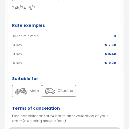
24h/24, 7j/7
Rate exemples
Durée minimale
3
3 Day
€12.00
4 Day
€15.50
5 Day
€19.00
Suitable for
Citadine
Moto
Terms of cancelation
Free cancellation for 24 hours after validation of your
order (excluding service fees)