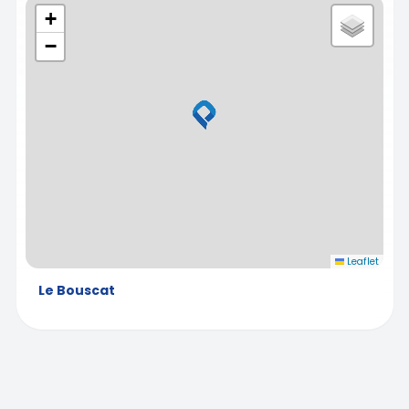
+
−
Leaflet
Le Bouscat