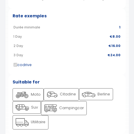
Rate exemples
Durée minimale
1
1 Day
€8.00
2 Day
€16.00
3 Day
€24.00
codrive
Suitable for
Citadine
Berline
Moto
Suv
Campingcar
Utilitaire