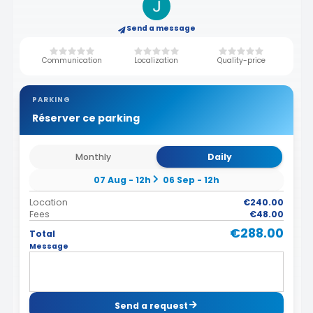
Send a message
Communication
Localization
Quality-price
PARKING
Réserver ce parking
Monthly
Daily
07 Aug - 12h
06 Sep - 12h
Location
€240.00
Fees
€48.00
€288.00
Total
Message
Send a request