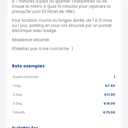
A 7 minutes à pied du quartier Charpennes où se
trouve le métro A (puis 10 minutes pour rejoindre la
presqu'île Lyon 02 Hôtel de Ville).
Pour location courte ou longue durée, de 1 à 12 mois
ou 1 jour, parking en sous-sol sécurisé par un portail
électrique avec badge.
Résidence sécurisé.
N'hésitez pas à me contacter :)
Rate exemples
Durée minimale
1
1 Day
€7.00
2 Day
€11.00
3 Day
€15.00
1 Month
€75.00
Suitable for