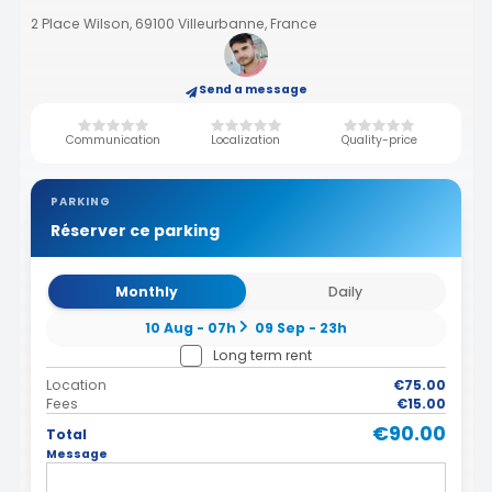
2 Place Wilson, 69100 Villeurbanne, France
Send a message
Communication
Localization
Quality-price
PARKING
Réserver ce parking
Monthly
Daily
10 Aug - 07h
09 Sep - 23h
Long term rent
Location
€75.00
Fees
€15.00
€90.00
Total
Message