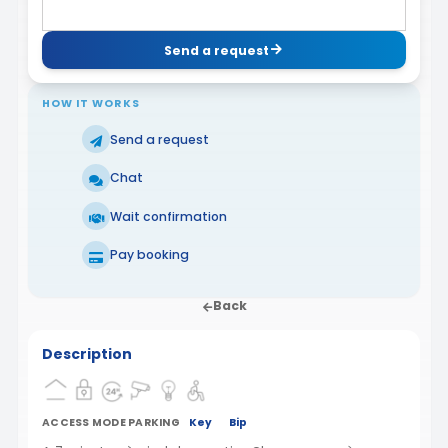
Send a request
HOW IT WORKS
Send a request
Chat
Wait confirmation
Pay booking
Back
Description
ACCESS MODE PARKING
Key
Bip