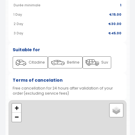
Durée minimale
1
1 Day
€15.00
2 Day
€30.00
3 Day
€45.00
Suitable for
Citadine
Berline
Suv
Terms of cancelation
Free cancellation for 24 hours after validation of your
order (excluding service fees)
+
−