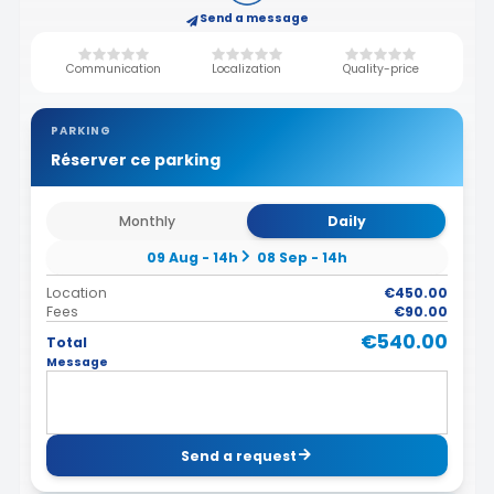
Send a message
Communication
Localization
Quality-price
PARKING
Réserver ce parking
Monthly
Daily
09 Aug - 14h
08 Sep - 14h
Location
€450.00
Fees
€90.00
€540.00
Total
Message
Send a request