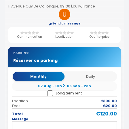
11 Avenue Guy De Collongue, 69130 Écully, France
Send a message
Communication
Localization
Quality-price
PARKING
Réserver ce parking
Monthly
Daily
07 Aug - 01h
06 Sep - 23h
Long term rent
Location
€100.00
Fees
€20.00
€120.00
Total
Message