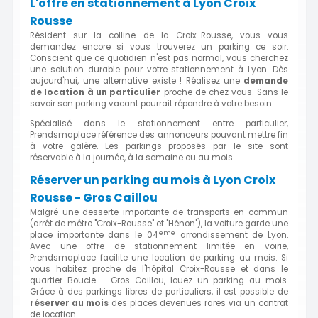
L'offre en stationnement à Lyon Croix
Rousse
Résident sur la colline de la Croix-Rousse, vous vous
demandez encore si vous trouverez un parking ce soir.
Conscient que ce quotidien n'est pas normal, vous cherchez
une solution durable pour votre stationnement à Lyon. Dès
aujourd'hui, une alternative existe ! Réalisez une
demande
de location à un particulier
proche de chez vous. Sans le
savoir son parking vacant pourrait répondre à votre besoin.
Spécialisé dans le stationnement entre particulier,
Prendsmaplace référence des annonceurs pouvant mettre fin
à votre galère. Les parkings proposés par le site sont
réservable à la journée, à la semaine ou au mois.
Réserver un parking au mois à Lyon Croix
Rousse - Gros Caillou
Malgré une desserte importante de transports en commun
(arrêt de métro "Croix-Rousse" et "Hénon"), la voiture garde une
eme
place importante dans le 04
arrondissement de Lyon.
Avec une offre de stationnement limitée en voirie,
Prendsmaplace facilite une location de parking au mois. Si
vous habitez proche de l'hôpital Croix-Rousse et dans le
quartier Boucle – Gros Caillou, louez un parking au mois.
Grâce à des parkings libres de particuliers, il est possible de
réserver au mois
des places devenues rares via un contrat
de location.