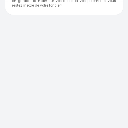
en gardant la main sur vos accès et vos paiements, vous
restez mettre de votre foncier !