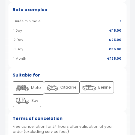
Rate exemples
Durée minimale
1
1 Day
€15.00
2 Day
€25.00
3 Day
€35.00
1 Month
€125.00
Suitable for
Citadine
Berline
Moto
Suv
Terms of cancelation
Free cancellation for 24 hours after validation of your
order (excluding service fees)