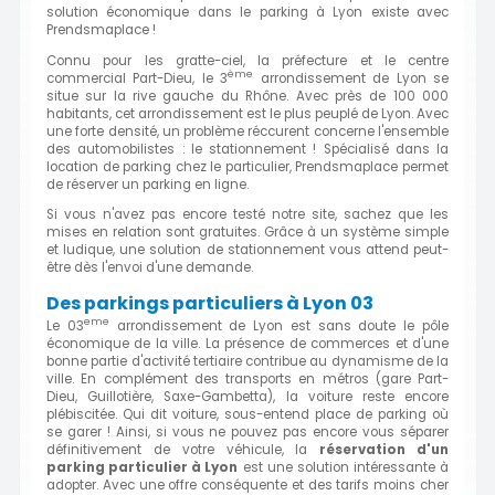
solution économique dans le parking à Lyon existe avec
Prendsmaplace !
Connu pour les gratte-ciel, la préfecture et le centre
ème
commercial Part-Dieu, le 3
arrondissement de Lyon se
situe sur la rive gauche du Rhône. Avec près de 100 000
habitants, cet arrondissement est le plus peuplé de Lyon. Avec
une forte densité, un problème réccurent concerne l'ensemble
des automobilistes : le stationnement ! Spécialisé dans la
location de parking chez le particulier, Prendsmaplace permet
de réserver un parking en ligne.
Si vous n'avez pas encore testé notre site, sachez que les
mises en relation sont gratuites. Grâce à un système simple
et ludique, une solution de stationnement vous attend peut-
être dès l'envoi d'une demande.
Des parkings particuliers à Lyon 03
eme
Le 03
arrondissement de Lyon est sans doute le pôle
économique de la ville. La présence de commerces et d'une
bonne partie d'activité tertiaire contribue au dynamisme de la
ville. En complément des transports en métros (gare Part-
Dieu, Guillotière, Saxe-Gambetta), la voiture reste encore
plébiscitée. Qui dit voiture, sous-entend place de parking où
se garer ! Ainsi, si vous ne pouvez pas encore vous séparer
définitivement de votre véhicule, la
réservation d'un
parking particulier à Lyon
est une solution intéressante à
adopter. Avec une offre conséquente et des tarifs moins cher