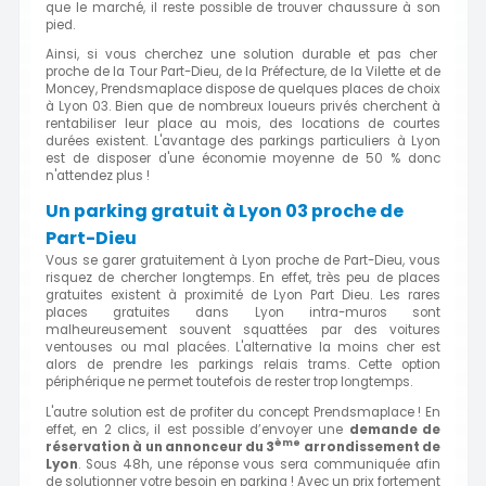
que le marché, il reste possible de trouver chaussure à son
pied.
Ainsi, si vous cherchez une solution durable et pas cher
proche de la Tour Part-Dieu, de la Préfecture, de la Vilette et de
Moncey, Prendsmaplace dispose de quelques places de choix
à Lyon 03. Bien que de nombreux loueurs privés cherchent à
rentabiliser leur place au mois, des locations de courtes
durées existent. L'avantage des parkings particuliers à Lyon
est de disposer d'une économie moyenne de 50 % donc
n'attendez plus !
Un parking gratuit à Lyon 03 proche de
Part-Dieu
Vous se garer gratuitement à Lyon proche de Part-Dieu, vous
risquez de chercher longtemps. En effet, très peu de places
gratuites existent à proximité de Lyon Part Dieu. Les rares
places gratuites dans Lyon intra-muros sont
malheureusement souvent squattées par des voitures
ventouses ou mal placées. L'alternative la moins cher est
alors de prendre les parkings relais trams. Cette option
périphérique ne permet toutefois de rester trop longtemps.
L'autre solution est de profiter du concept Prendsmaplace ! En
effet, en 2 clics, il est possible d’envoyer une
demande de
ème
réservation à un annonceur du 3
arrondissement de
Lyon
. Sous 48h, une réponse vous sera communiquée afin
de solutionner votre besoin en parking ! Avec un prix fortement