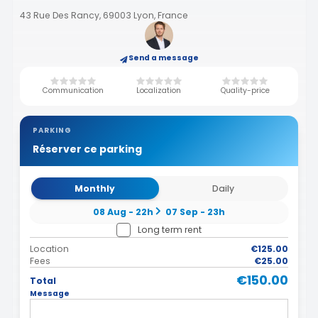
43 Rue Des Rancy, 69003 Lyon, France
Send a message
Communication
Localization
Quality-price
PARKING
Réserver ce parking
Monthly
Daily
08 Aug - 22h
07 Sep - 23h
Long term rent
Location
€125.00
Fees
€25.00
€150.00
Total
Message