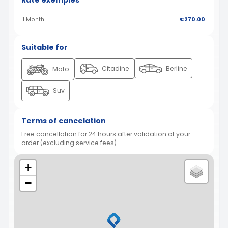
Rate exemples
1 Month
€270.00
Suitable for
Citadine
Berline
Moto
Suv
Terms of cancelation
Free cancellation for 24 hours after validation of your
order (excluding service fees)
+
−