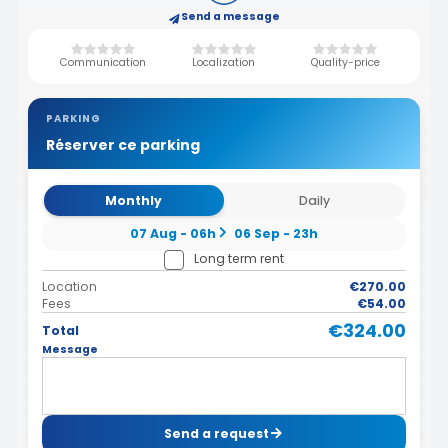
Send a message
Communication
Localization
Quality-price
PARKING
Réserver ce parking
Monthly
Daily
07 Aug - 06h
06 Sep - 23h
Long term rent
Location
€270.00
Fees
€54.00
€324.00
Total
Message
Send a request