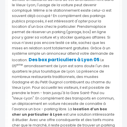
le Vieux-Lyon, l'usage de la voiture peut devenir
compliqué. Même si le stationnement existe celui-ci est
souvent déjà occupé ! En complément des parkings
publics proposés, il est intéressant d'opter pour la
location d'un box chez le particulier. Prendsmaplace
permet de réserver un parking (garage, box) en ligne
pour y garer sa voiture et y stocker quelques affaires. Si
vous n’avez pas encore testé ce site, sachez que les
mises en relation sont totalement gratuites. Grâce à un
système simple un annonceur attend votre demande de
Des box particuliers à Lyon 05
location.
Le
eme
05
arrondissement de Lyon est sans doute l'un des
quartiers le plus touristique de Lyon. La présence de
nombreux restaurants traditionnels, des musées
Gadagne et du Petit Guignol contribuent au charme du
Vieux Lyon. Pour accueillir les visiteurs, il est possible de
prendre le tram - train jusqu'à la Gare Saint-Paul ou
"Vieux-Lyon". En complément des transports en commun,
un déplacement en voiture nécessite de connaitre à
l'avance un box - parking libre. La
location d’un box
cher un particulier à Lyon
est une solution intéressante
à étudier. Avec une offre conséquente et des tarifs moins
cher que le marché, il reste possible de trouver un parking