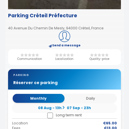
Parking Créteil Préfecture
40 Avenue Du Chemin De Mesly, 94000 Créteil, France
Send a message
Communication
Localization
Quality-price
PARKING
Réserver ce parking
Monthly
Daily
08 Aug - 13h
07 Sep - 23h
Long term rent
Location
€65.00
Fees
€13.00