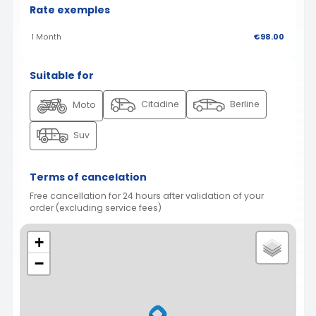
Rate exemples
1 Month
€98.00
Suitable for
Citadine
Berline
Moto
Suv
Terms of cancelation
Free cancellation for 24 hours after validation of your
order (excluding service fees)
+
−