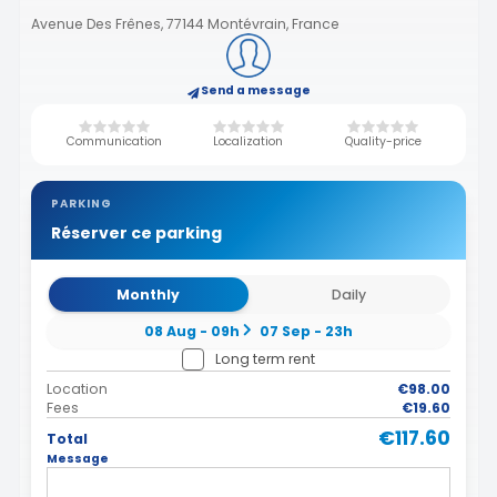
Avenue Des Frênes, 77144 Montévrain, France
Send a message
Communication
Localization
Quality-price
PARKING
Réserver ce parking
Monthly
Daily
08 Aug - 09h
07 Sep - 23h
Long term rent
Location
€98.00
Fees
€19.60
€117.60
Total
Message