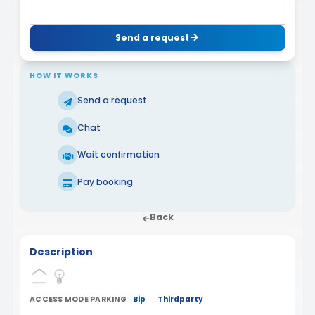
Send a request
HOW IT WORKS
Send a request
Chat
Wait confirmation
Pay booking
Back
Description
ACCESS MODE PARKING
Bip
Thirdparty