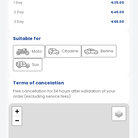
1 Day
€25.00
2 Day
€45.00
3 Day
€65.00
Suitable for
Citadine
Berline
Moto
Suv
Terms of cancelation
Free cancellation for 24 hours after validation of your
order (excluding service fees)
+
−