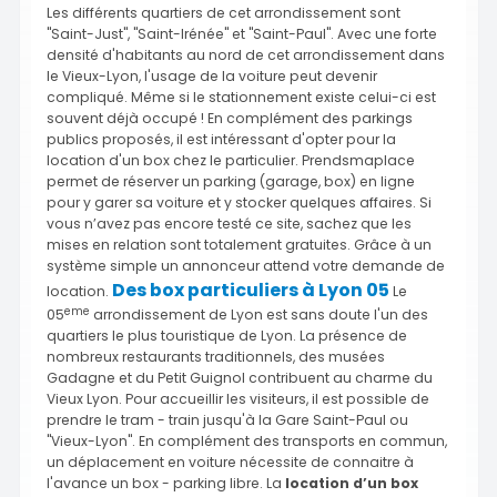
Les différents quartiers de cet arrondissement sont
"Saint-Just", "Saint-Irénée" et "Saint-Paul". Avec une forte
densité d'habitants au nord de cet arrondissement dans
le Vieux-Lyon, l'usage de la voiture peut devenir
compliqué. Même si le stationnement existe celui-ci est
souvent déjà occupé ! En complément des parkings
publics proposés, il est intéressant d'opter pour la
location d'un box chez le particulier. Prendsmaplace
permet de réserver un parking (garage, box) en ligne
pour y garer sa voiture et y stocker quelques affaires. Si
vous n’avez pas encore testé ce site, sachez que les
mises en relation sont totalement gratuites. Grâce à un
système simple un annonceur attend votre demande de
Des box particuliers à Lyon 05
location.
Le
eme
05
arrondissement de Lyon est sans doute l'un des
quartiers le plus touristique de Lyon. La présence de
nombreux restaurants traditionnels, des musées
Gadagne et du Petit Guignol contribuent au charme du
Vieux Lyon. Pour accueillir les visiteurs, il est possible de
prendre le tram - train jusqu'à la Gare Saint-Paul ou
"Vieux-Lyon". En complément des transports en commun,
un déplacement en voiture nécessite de connaitre à
l'avance un box - parking libre. La
location d’un box