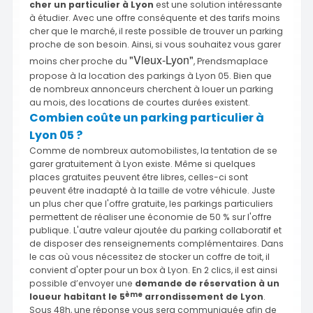
cher un particulier à Lyon
est une solution intéressante
à étudier. Avec une offre conséquente et des tarifs moins
cher que le marché, il reste possible de trouver un parking
proche de son besoin. Ainsi, si vous souhaitez vous garer
"Vieux-Lyon"
moins cher proche du
, Prendsmaplace
propose à la location des parkings à Lyon 05. Bien que
de nombreux annonceurs cherchent à louer un parking
au mois, des locations de courtes durées existent.
Combien coûte un parking particulier à
Lyon 05 ?
Comme de nombreux automobilistes, la tentation de se
garer gratuitement à Lyon existe. Même si quelques
places gratuites peuvent être libres, celles-ci sont
peuvent être inadapté à la taille de votre véhicule. Juste
un plus cher que l'offre gratuite, les parkings particuliers
permettent de réaliser une économie de 50 % sur l'offre
publique. L'autre valeur ajoutée du parking collaboratif et
de disposer des renseignements complémentaires. Dans
le cas où vous nécessitez de stocker un coffre de toit, il
convient d'opter pour un box à Lyon. En 2 clics, il est ainsi
possible d’envoyer une
demande de réservation à un
ème
loueur habitant le 5
arrondissement de Lyon
.
Sous 48h, une réponse vous sera communiquée afin de