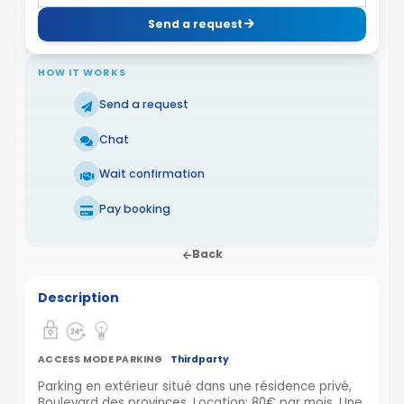
Send a request
HOW IT WORKS
Send a request
Chat
Wait confirmation
Pay booking
Back
Description
ACCESS MODE PARKING
Thirdparty
Parking en extérieur situé dans une résidence privé,
Boulevard des provinces. Location: 80€ par mois. Une