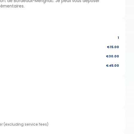
oport de Bordeaux-Mérignac. Je peux vous déposer
plémentaires.
1
€15.00
€30.00
€45.00
er (excluding service fees)