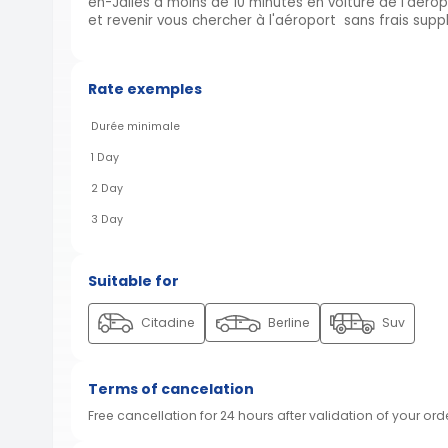
en-Jalles à moins de 10 minutes en voiture de l'aér
et revenir vous chercher à l'aéroport sans frais sup
Rate exemples
Durée minimale
1 Day
2 Day
3 Day
Suitable for
Citadine
Berline
Suv
Terms of cancelation
Free cancellation for 24 hours after validation of your ord