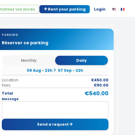
atisez vos accès
Rent your parking
Login
PARKING
Réserver ce parking
Monthly
Daily
08 Aug - 22h
07 Sep - 22h
Location
€450.00
Fees
€90.00
€540.00
Total
Message
Send a request