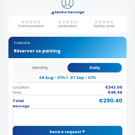
Send a message
Communication
Localization
Quality-price
PARKING
Réserver ce parking
Monthly
Daily
08 Aug - 07h
07 Sep - 07h
Location
€242.00
Fees
€48.40
€290.40
Total
Message
Send a request