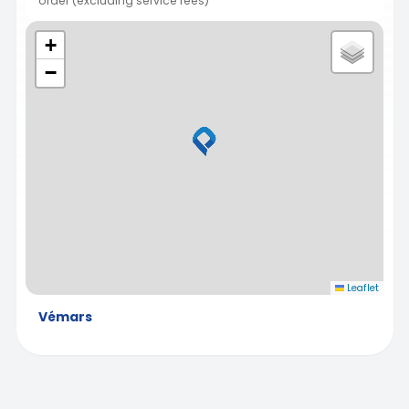
order (excluding service fees)
+
−
Leaflet
Vémars