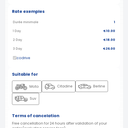
Rate exemples
Durée minimale
1
1 Day
€10.00
2 Day
€18.00
3 Day
€26.00
codrive
Suitable for
Citadine
Berline
Moto
Suv
Terms of cancelation
Free cancellation for 24 hours after validation of your