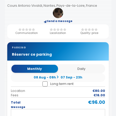
Cours Antonio Vivaldi, Nantes, Pays-de-la-Loire, France
Send a message
Communication
Localization
Quality-price
PARKING
Réserver ce parking
Monthly
Daily
08 Aug - 09h
07 Sep - 23h
Long term rent
Location
€80.00
Fees
€16.00
€96.00
Total
Message