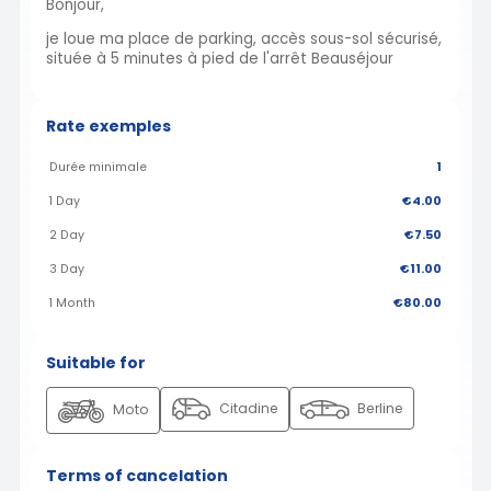
Bonjour,
je loue ma place de parking, accès sous-sol sécurisé,
située à 5 minutes à pied de l'arrêt Beauséjour
Rate exemples
Durée minimale
1
1 Day
€4.00
2 Day
€7.50
3 Day
€11.00
1 Month
€80.00
Suitable for
Citadine
Berline
Moto
Terms of cancelation