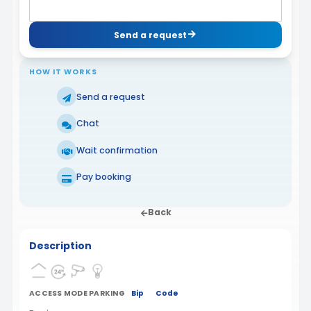
Send a request
HOW IT WORKS
Send a request
Chat
Wait confirmation
Pay booking
Back
Description
ACCESS MODE PARKING
Bip
Code