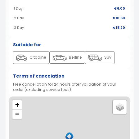
1 Day
€6.00
2 Day
€10.60
3 Day
€15.20
Suitable for
Citadine
Berline
Suv
Terms of cancelation
Free cancellation for 24 hours after validation of your
order (excluding service fees)
+
−