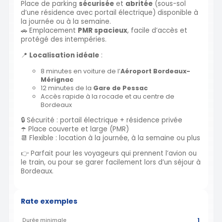
Place de parking
sécurisée
et
abritée
(sous-sol
d’une résidence avec portail électrique) disponible à
la journée ou à la semaine.
🚗 Emplacement
PMR spacieux
, facile d’accès et
protégé des intempéries.
📍
Localisation idéale
:
8 minutes en voiture de l’
Aéroport Bordeaux-
Mérignac
12 minutes de la
Gare de Pessac
Accès rapide à la rocade et au centre de
Bordeaux
🔒 Sécurité : portail électrique + résidence privée
☂️ Place couverte et large (PMR)
📆 Flexible : location à la journée, à la semaine ou plus
👉 Parfait pour les voyageurs qui prennent l’avion ou
le train, ou pour se garer facilement lors d’un séjour à
Bordeaux.
Rate exemples
Durée minimale
1