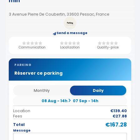
min
3 Avenue Pierre De Coubertin, 33600 Pessac, France
Send a message
Communication
Localization
Quality-price
PARKING
Réserver ce parking
Monthly
Daily
08 Aug - 14h
07 Sep - 14h
Location
€139.40
Fees
€27.88
€167.28
Total
Message