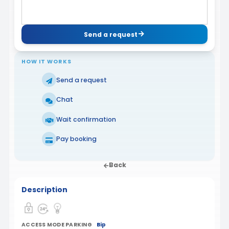
Send a request
HOW IT WORKS
Send a request
Chat
Wait confirmation
Pay booking
Back
Description
ACCESS MODE PARKING
Bip