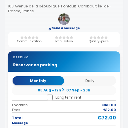
100 Avenue de la République, Pontault-Combault, Île-de-
France, France
Send a message
Communication
Localization
Quality-price
PARKING
Réserver ce parking
Monthly
Daily
08 Aug - 12h
07 Sep - 23h
Long term rent
Location
€60.00
Fees
€12.00
€72.00
Total
Message