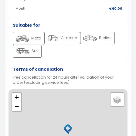
1 Month
€60.00
Suitable for
Citadine
Berline
Moto
Suv
Terms of cancelation
Free cancellation for 24 hours after validation of your
order (excluding service fees)
+
−