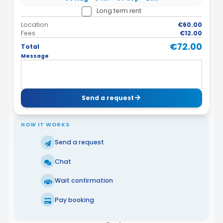
Long term rent
Location
€60.00
Fees
€12.00
€72.00
Total
Message
Send a request
HOW IT WORKS
Send a request
Chat
Wait confirmation
Pay booking