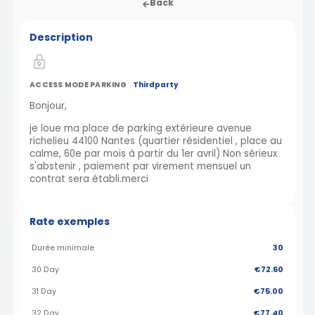
Back
Description
ACCESS MODE PARKING
Thirdparty
Bonjour,
je loue ma place de parking extérieure avenue
richelieu 44100 Nantes (quartier résidentiel , place au
calme, 60e par mois à partir du 1er avril) Non sérieux
s'abstenir , paiement par virement mensuel un
contrat sera établi.merci
Rate exemples
Durée minimale
30
30 Day
€72.60
31 Day
€75.00
32 Day
€77.40