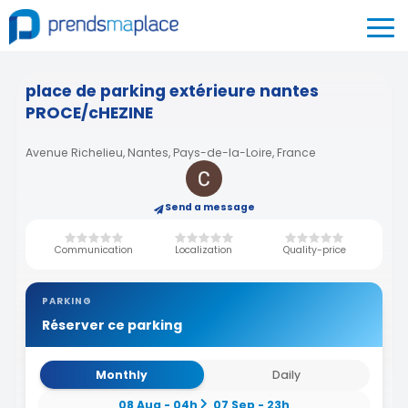
place de parking extérieure nantes
PROCE/cHEZINE
Avenue Richelieu, Nantes, Pays-de-la-Loire, France
Send a message
Communication
Localization
Quality-price
PARKING
Réserver ce parking
Monthly
Daily
08 Aug - 04h
07 Sep - 23h