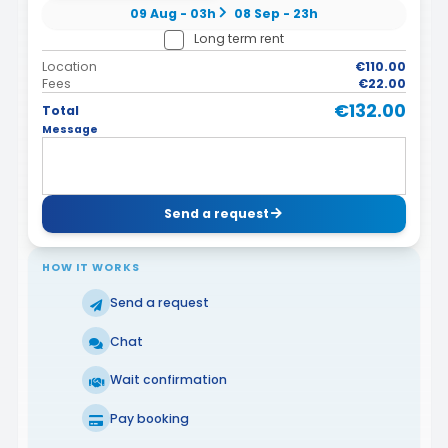
09 Aug - 03h
08 Sep - 23h
Long term rent
Location
€110.00
Fees
€22.00
€132.00
Total
Message
Send a request
HOW IT WORKS
Send a request
Chat
Wait confirmation
Pay booking