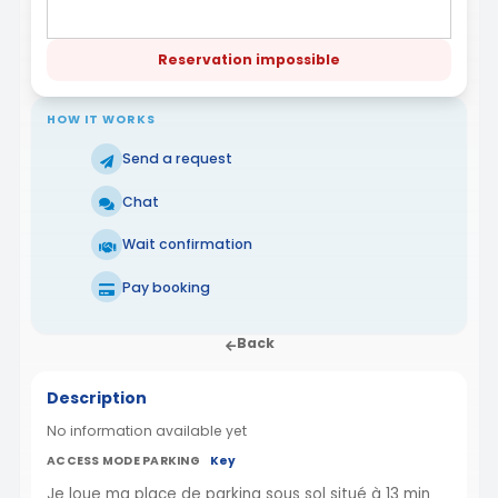
Reservation impossible
HOW IT WORKS
Send a request
Chat
Wait confirmation
Pay booking
Back
Description
No information available yet
ACCESS MODE PARKING
Key
Je loue ma place de parking sous sol situé à 13 min