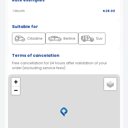
Rate exemples
1 Month
€28.00
Suitable for
Citadine
Berline
Suv
Terms of cancelation
Free cancellation for 24 hours after validation of your
order (excluding service fees)
+
−