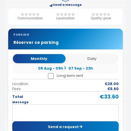
Send a message
Communication
Localization
Quality-price
PARKING
Réserver ce parking
Monthly
Daily
08 Aug - 09h
07 Sep - 23h
Long term rent
Location
€28.00
Fees
€5.60
€33.60
Total
Message
Send a request