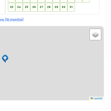
23
24
25
26
27
28
29
30
31
re (10 months)
Leaflet