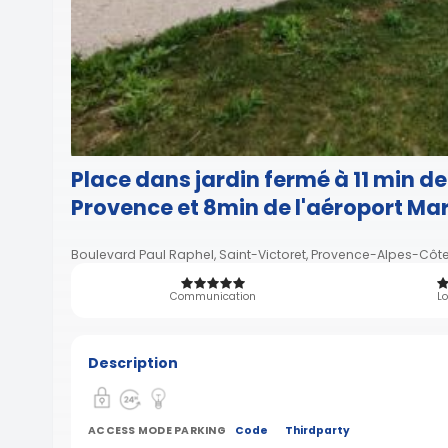
Place dans jardin fermé à 11 min de
Provence et 8min de l'aéroport Mar
Boulevard Paul Raphel, Saint-Victoret, Provence-Alpes-Côte
Communication
Lo
Description
ACCESS MODE PARKING
Code
Thirdparty