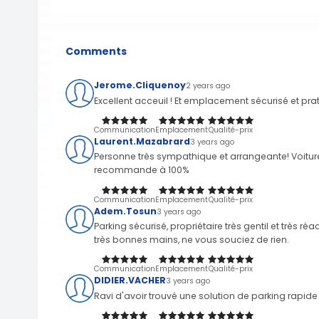
Comments
Jerome.Cliquenoy
2 years ago
Excellent acceuil ! Et emplacement sécurisé et p
Communication
Emplacement
Qualité-prix
Laurent.Mazabrard
3 years ago
Personne très sympathique et arrangeante! Voiture
recommande à 100%
Communication
Emplacement
Qualité-prix
Adem.Tosun
3 years ago
Parking sécurisé, propriétaire très gentil et très réa
très bonnes mains, ne vous souciez de rien.
Communication
Emplacement
Qualité-prix
DIDIER.VACHER
3 years ago
Ravi d'avoir trouvé une solution de parking rapide 