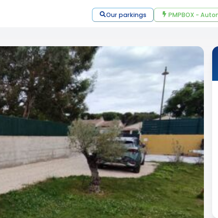
Our parkings
PMPBOX - Autom