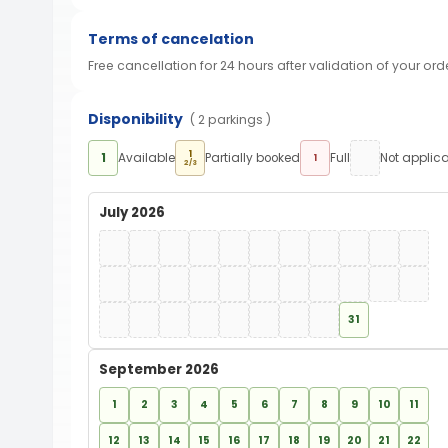
Terms of cancelation
Free cancellation for 24 hours after validation of your ord
Disponibility
( 2 parkings )
1
1
Available
Partially booked
Full
Not applic
1
2/3
July 2026
31
September 2026
1
2
3
4
5
6
7
8
9
10
11
12
13
14
15
16
17
18
19
20
21
22