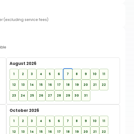
er (excluding service fees)
able
August 2026
1
2
3
4
5
6
7
8
9
10
11
12
13
14
15
16
17
18
19
20
21
22
23
24
25
26
27
28
29
30
31
October 2026
1
2
3
4
5
6
7
8
9
10
11
12
13
14
15
16
17
18
19
20
21
22