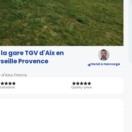
 la gare TGV d'Aix en
seille Provence
Send a message
 d'Azur, France
calization
Quality-price