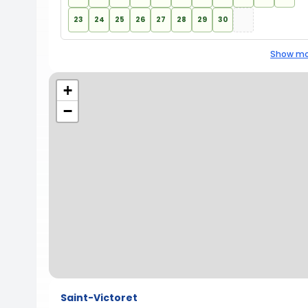
23
24
25
26
27
28
29
30
Show mo
+
−
Saint-Victoret