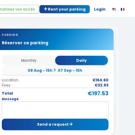
atisez vos accès
Rent your parking
Login
PARKING
Réserver ce parking
Monthly
Daily
08 Aug - 15h
07 Sep - 15h
Location
€164.60
Fees
€32.93
€197.53
Total
Message
Send a request