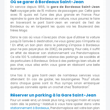
Où se garer à Bordeaux Saint-Jean
En service depuis 1855, la
gare de Bordeaux Saint-Jean
fait
voyager près de 15 millions de passagers par. Cette gare
avec 15 quais est l'une des plus grande en France. Pour
rejoindre la gare de Bordeaux en voiture, vous pourrez le faire
en traversant le pont Saint-Jean en venant de l'est de
Bordeaux ou en longeant les quais via les Boulevard des
frères Moga.
Dans le cas où vous n'avez pas choix que d'utiliser la voiture
jusqu'à l'arrivée à destination, ne vous garez pas n'importe où
! En effet, un bon plan dans le parking s'impose à Bordeaux
pour ne pas payer plus de 20€/j de parking. Pour cela, il suffit
en effet de réserver son stationnement via Prendsmaplace.
Ce site 100 % collaboratif valorise des parkings de sociétés et
de particuliers à Bordeaux. Grâce à des parkings bien situés et
pas cher, vous allez enfin vous garer en réalisant une belle
économie.
Une fois à la gare Saint-Jean de nombreux services vous
attendent. En cas de goûter, les boulangeries "Paul" situés
dans chaque gares sont là. Plus sympa sinon embarquer
quelques cannelés après un crochet chez "Baillardran".
Réserver un parking à la Gare Saint-Jean
Pour un week-end, un break plus long, voyagez malin et soyez
radin dès le parking ! Habitué à vous faire spolier dans votre
stationnement à Bordeaux
, Prendsmaplace est votre bon plan