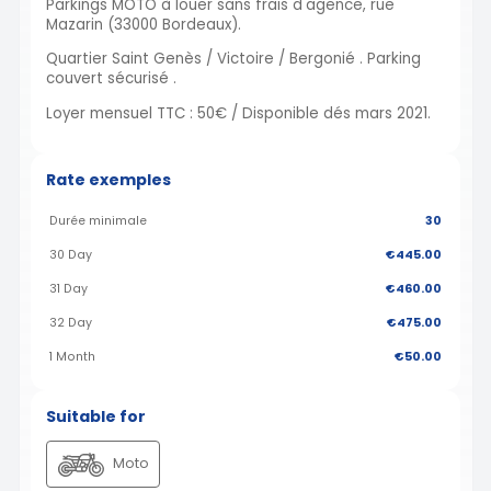
Parkings MOTO à louer sans frais d'agence, rue
Mazarin (33000 Bordeaux).
Quartier Saint Genès / Victoire / Bergonié . Parking
couvert sécurisé .
Loyer mensuel TTC : 50€ / Disponible dés mars 2021.
Rate exemples
Durée minimale
30
30 Day
€445.00
31 Day
€460.00
32 Day
€475.00
1 Month
€50.00
Suitable for
Moto