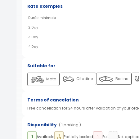
Rate exemples
Durée minimale
2 Day
3 Day
4 Day
Suitable for
Citadine
Berline
Moto
Terms of cancelation
Free cancellation for 24 hours after validation of your ord
Disponibility
( 1 parking )
1
1
Available
Partially booked
Full
Not applic
1
2/3