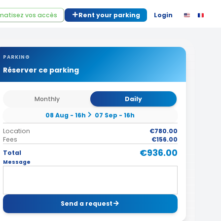
atisez vos accès
Rent your parking
Login
PARKING
Réserver ce parking
Monthly
Daily
08 Aug - 16h
07 Sep - 16h
Location
€780.00
Fees
€156.00
€936.00
Total
Message
Send a request