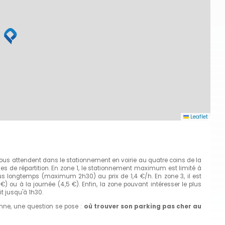
Leaflet
vous attendent dans le stationnement en voirie au quatre coins de la
ones de répartition. En zone 1, le stationnement maximum est limité à
us longtemps (maximum 2h30) au prix de 1,4 €/h. En zone 3, il est
 €) ou à la journée (4,5 €). Enfin, la zone pouvant intéresser le plus
t jusqu'à 1h30.
anne, une question se pose :
où trouver son parking pas cher au