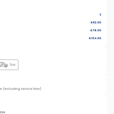
2
€52.00
€78.00
€104.00
Suv
er (excluding service fees)
able