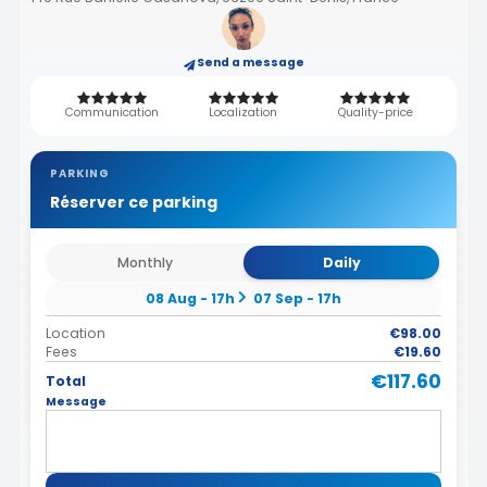
Send a message
Communication
Localization
Quality-price
PARKING
Réserver ce parking
Monthly
Daily
08 Aug - 17h
07 Sep - 17h
Location
€98.00
Fees
€19.60
€117.60
Total
Message