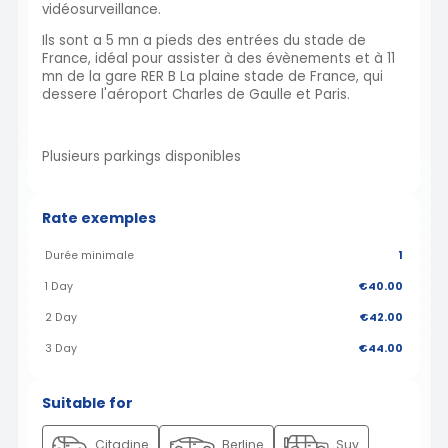
vidéosurveillance.
Ils sont a 5 mn a pieds des entrées du stade de
France, idéal pour assister à des évènements et à 11
mn de la gare RER B La plaine stade de France, qui
dessere l'aéroport Charles de Gaulle et Paris.
Plusieurs parkings disponibles
Rate exemples
Durée minimale
1
1 Day
€40.00
2 Day
€42.00
3 Day
€44.00
Suitable for
Citadine
Berline
Suv