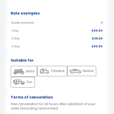
Rate exemples
Durée minimale
1
1 Day
€20.00
2 Day
€25.00
3 Day
€30.00
Suitable for
Citadine
Berline
Moto
Suv
Terms of cancelation
Free cancellation for 24 hours after validation of your
order (excluding service fees)