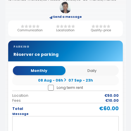
Send a message
Communication
Localization
Quality-price
PARKING
Réserver ce parking
Monthly
Daily
08 Aug - 06h
07 Sep - 23h
Long term rent
Location
€50.00
Fees
€10.00
€60.00
Total
Message