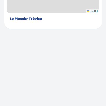
Leaflet
Le Plessis-Trévise