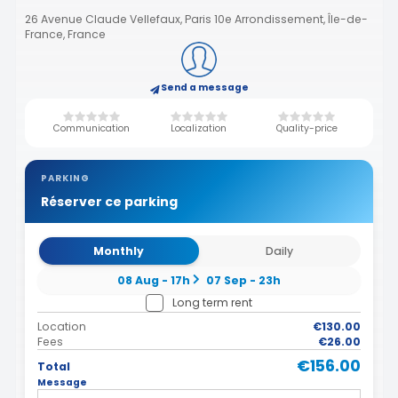
26 Avenue Claude Vellefaux, Paris 10e Arrondissement, Île-de-
France, France
Send a message
Communication
Localization
Quality-price
PARKING
Réserver ce parking
Monthly
Daily
08 Aug - 17h
07 Sep - 23h
Long term rent
Location
€130.00
Fees
€26.00
€156.00
Total
Message