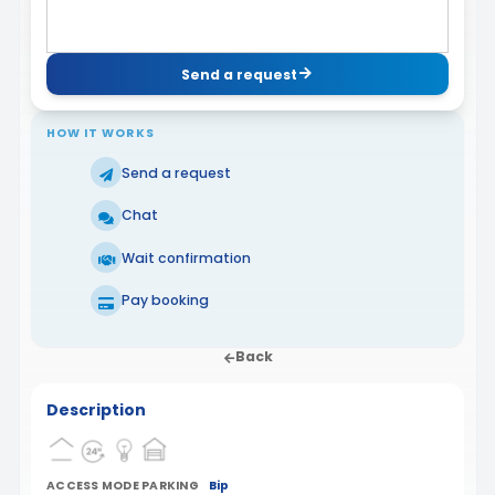
Send a request
HOW IT WORKS
Send a request
Chat
Wait confirmation
Pay booking
Back
Description
ACCESS MODE PARKING
Bip