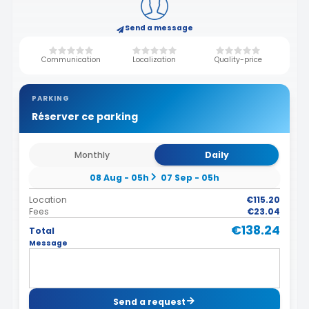
Send a message
Communication
Localization
Quality-price
PARKING
Réserver ce parking
Monthly
Daily
08 Aug - 05h
07 Sep - 05h
Location
€115.20
Fees
€23.04
€138.24
Total
Message
Send a request