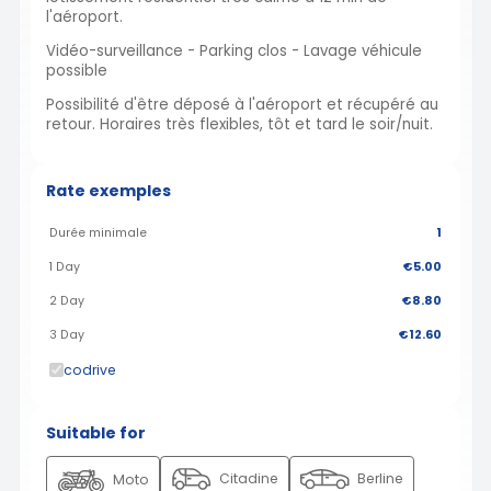
l'aéroport.
Vidéo-surveillance - Parking clos - Lavage véhicule
possible
Possibilité d'être déposé à l'aéroport et récupéré au
retour. Horaires très flexibles, tôt et tard le soir/nuit.
Rate exemples
Durée minimale
1
1 Day
€5.00
2 Day
€8.80
3 Day
€12.60
codrive
Suitable for
Citadine
Berline
Moto