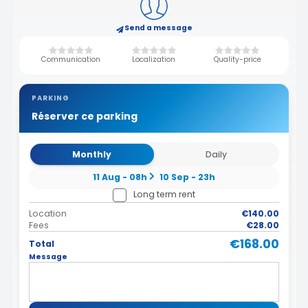
Send a message
Communication
Localization
Quality-price
PARKING
Réserver ce parking
Monthly
Daily
11 Aug - 08h
10 Sep - 23h
Long term rent
Location
€140.00
Fees
€28.00
€168.00
Total
Message