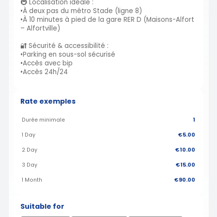
🚇 Localisation idéale :
•À deux pas du métro Stade (ligne 8)
•À 10 minutes à pied de la gare RER D (Maisons-Alfort
– Alfortville)
🔐 Sécurité & accessibilité :
•Parking en sous-sol sécurisé
•Accès avec bip
•Accès 24h/24
Rate exemples
Durée minimale
1
1 Day
€5.00
2 Day
€10.00
3 Day
€15.00
1 Month
€90.00
Suitable for