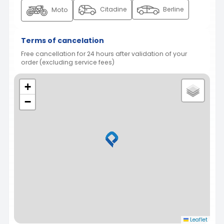
Citadine
Berline
Moto
Terms of cancelation
Free cancellation for 24 hours after validation of your
order (excluding service fees)
+
−
Leaflet