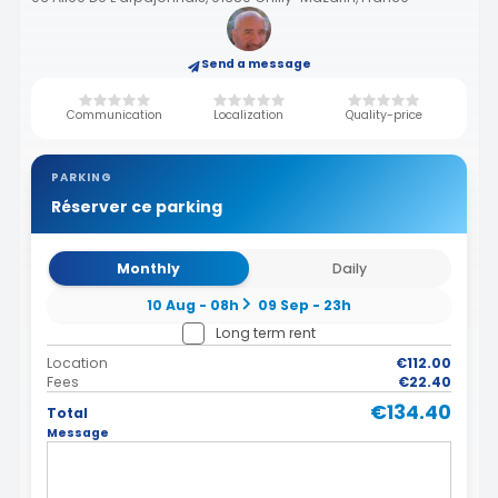
Send a message
Communication
Localization
Quality-price
PARKING
Réserver ce parking
Monthly
Daily
10 Aug - 08h
09 Sep - 23h
Long term rent
Location
€112.00
Fees
€22.40
€134.40
Total
Message