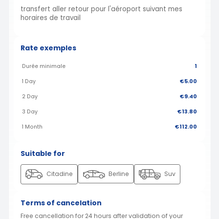
transfert aller retour pour l'aéroport suivant mes
horaires de travail
Rate exemples
Durée minimale
1
1 Day
€5.00
2 Day
€9.40
3 Day
€13.80
1 Month
€112.00
Suitable for
Citadine
Berline
Suv
Terms of cancelation
Free cancellation for 24 hours after validation of your