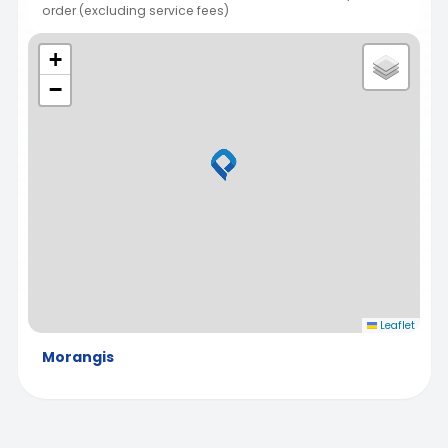
order (excluding service fees)
+
−
Leaflet
Morangis